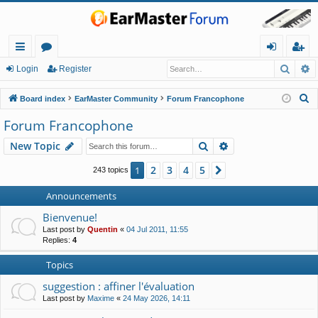
Searc
A
ui
or
og
eg
Login
Register
ck
u
in
ist
S
Board index
EarMaster Community
Forum Francophone
lin
m
er
e
Forum Francophone
a
ks
s
Search
Advanced search
New Topic
r
c
2
3
4
5
1
Next
243 topics
h
Announcements
Bienvenue!
Last post by
Quentin
«
04 Jul 2011, 11:55
Replies:
4
Topics
suggestion : affiner l'évaluation
Last post by
Maxime
«
24 May 2026, 14:11