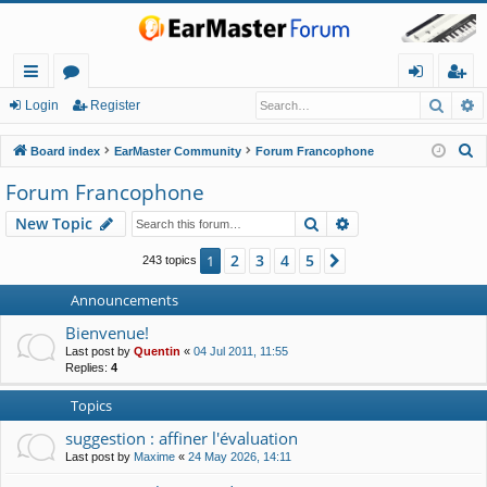
Searc
A
ui
or
og
eg
Login
Register
ck
u
in
ist
S
Board index
EarMaster Community
Forum Francophone
lin
m
er
e
Forum Francophone
a
ks
s
Search
Advanced search
New Topic
r
c
2
3
4
5
1
Next
243 topics
h
Announcements
Bienvenue!
Last post by
Quentin
«
04 Jul 2011, 11:55
Replies:
4
Topics
suggestion : affiner l'évaluation
Last post by
Maxime
«
24 May 2026, 14:11