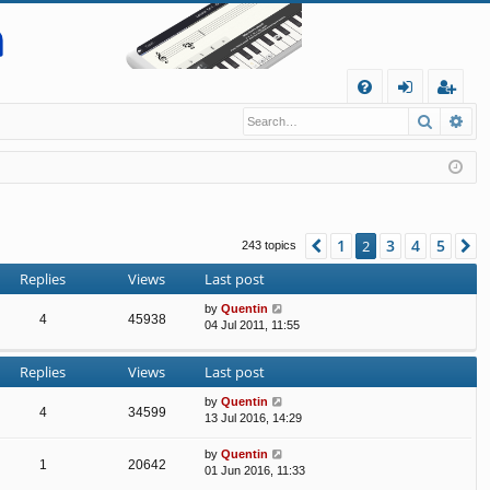
Q
Search
Ad
FA
og
eg
Q
in
ist
er
1
3
4
5
Previous
2
N
243 topics
Replies
Views
Last post
by
Quentin
4
45938
04 Jul 2011, 11:55
Replies
Views
Last post
by
Quentin
4
34599
13 Jul 2016, 14:29
by
Quentin
1
20642
01 Jun 2016, 11:33