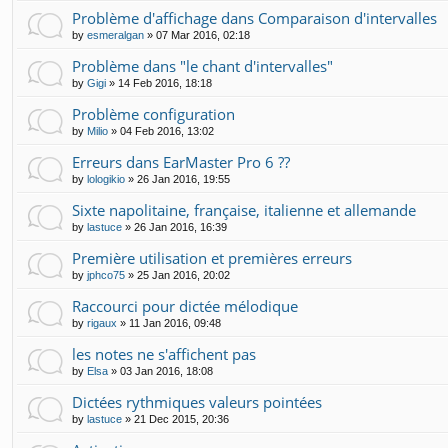
Problème d'affichage dans Comparaison d'intervalles
by
esmeralgan
»
07 Mar 2016, 02:18
Problème dans "le chant d'intervalles"
by
Gigi
»
14 Feb 2016, 18:18
Problème configuration
by
Milio
»
04 Feb 2016, 13:02
Erreurs dans EarMaster Pro 6 ??
by
lologikio
»
26 Jan 2016, 19:55
Sixte napolitaine, française, italienne et allemande
by
lastuce
»
26 Jan 2016, 16:39
Première utilisation et premières erreurs
by
jphco75
»
25 Jan 2016, 20:02
Raccourci pour dictée mélodique
by
rigaux
»
11 Jan 2016, 09:48
les notes ne s'affichent pas
by
Elsa
»
03 Jan 2016, 18:08
Dictées rythmiques valeurs pointées
by
lastuce
»
21 Dec 2015, 20:36