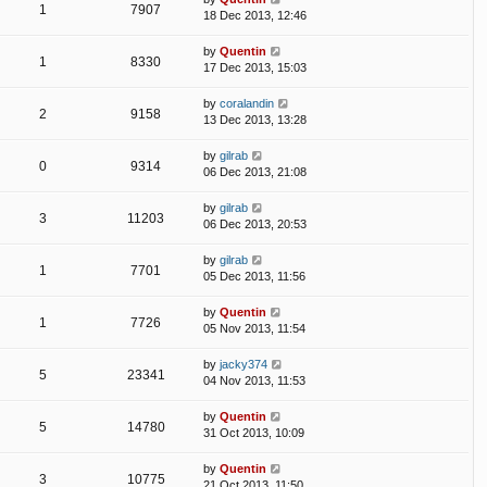
1
7907
18 Dec 2013, 12:46
by
Quentin
1
8330
17 Dec 2013, 15:03
by
coralandin
2
9158
13 Dec 2013, 13:28
by
gilrab
0
9314
06 Dec 2013, 21:08
by
gilrab
3
11203
06 Dec 2013, 20:53
by
gilrab
1
7701
05 Dec 2013, 11:56
by
Quentin
1
7726
05 Nov 2013, 11:54
by
jacky374
5
23341
04 Nov 2013, 11:53
by
Quentin
5
14780
31 Oct 2013, 10:09
by
Quentin
3
10775
21 Oct 2013, 11:50