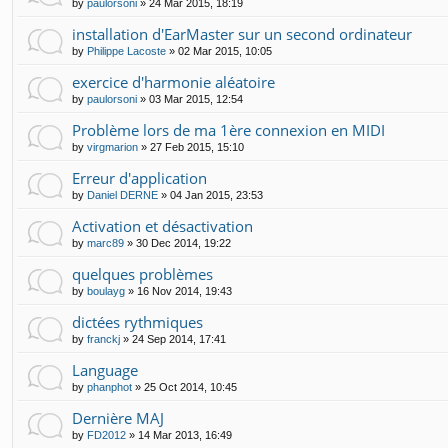
by
paulorsoni
»
24 Mar 2015, 18:19
installation d'EarMaster sur un second ordinateur
by
Philippe Lacoste
»
02 Mar 2015, 10:05
exercice d'harmonie aléatoire
by
paulorsoni
»
03 Mar 2015, 12:54
Problème lors de ma 1ère connexion en MIDI
by
virgmarion
»
27 Feb 2015, 15:10
Erreur d'application
by
Daniel DERNE
»
04 Jan 2015, 23:53
Activation et désactivation
by
marc89
»
30 Dec 2014, 19:22
quelques problèmes
by
boulayg
»
16 Nov 2014, 19:43
dictées rythmiques
by
franckj
»
24 Sep 2014, 17:41
Language
by
phanphot
»
25 Oct 2014, 10:45
Dernière MAJ
by
FD2012
»
14 Mar 2013, 16:49