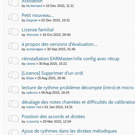
Activation
by
bb.bernard
»
16 Dec 2015, 11:11
Petit nouveau...
by
Degrain
»
02 Dec 2015, 16:31
License familial
by
Vincents
»
16 Oct 2015, 09:40
à propos des versions d'évaluation...
by
esmeralgan
»
30 Sep 2015, 01:46
réinstallation EARMaster/nlle config avec récup
by
cbona
»
30 Aug 2015, 15:21
[Licence] Supprimer d'un ordi
by
iData
»
25 Aug 2015, 20:40
lecture de rythme problème décompte (intro) et micro
by
spikzoo
»
06 Aug 2015, 18:24
décalage des notes chantées et difficultés de calibratio
by
mister red
»
01 Jan 2014, 14:31
Position des accords et dictées
by
ccazerty
»
29 Mar 2015, 12:04
Ajout de rythmes dans les dictées mélodiques