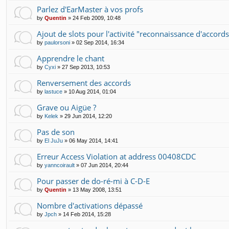
Parlez d'EarMaster à vos profs
by
Quentin
»
24 Feb 2009, 10:48
Ajout de slots pour l'activité "reconnaissance d'accords
by
paulorsoni
»
02 Sep 2014, 16:34
Apprendre le chant
by
Cyxi
»
27 Sep 2013, 10:53
Renversement des accords
by
lastuce
»
10 Aug 2014, 01:04
Grave ou Aigüe ?
by
Kelek
»
29 Jun 2014, 12:20
Pas de son
by
El JuJu
»
06 May 2014, 14:41
Erreur Access Violation at address 00408CDC
by
yanncoirault
»
07 Jun 2014, 20:44
Pour passer de do-ré-mi à C-D-E
by
Quentin
»
13 May 2008, 13:51
Nombre d'activations dépassé
by
Jpch
»
14 Feb 2014, 15:28