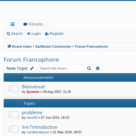
Forums
ui
Search
Login
Register
ck
Board index
EarMaster Community
Forum Francophone
lin
Forum Francophone
ks
Search
Advanced search
New Topic
Announcements
Bienvenue!
by
Quentin
»
06 Aug 2007, 11:35
Topics
problème
by
saxo40
»
07 Jun 2016, 18:23
lire l'introduction
by
caroline.lejeune
»
31 May 2016, 09:57