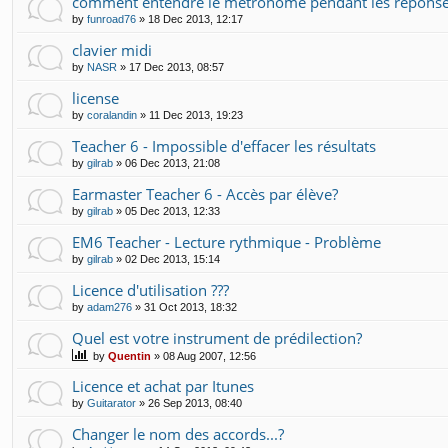
comment entendre le metronome pendant les repons
by
funroad76
»
18 Dec 2013, 12:17
clavier midi
by
NASR
»
17 Dec 2013, 08:57
license
by
coralandin
»
11 Dec 2013, 19:23
Teacher 6 - Impossible d'effacer les résultats
by
gilrab
»
06 Dec 2013, 21:08
Earmaster Teacher 6 - Accès par élève?
by
gilrab
»
05 Dec 2013, 12:33
EM6 Teacher - Lecture rythmique - Problème
by
gilrab
»
02 Dec 2013, 15:14
Licence d'utilisation ???
by
adam276
»
31 Oct 2013, 18:32
Quel est votre instrument de prédilection?
by
Quentin
»
08 Aug 2007, 12:56
Licence et achat par Itunes
by
Guitarator
»
26 Sep 2013, 08:40
Changer le nom des accords...?