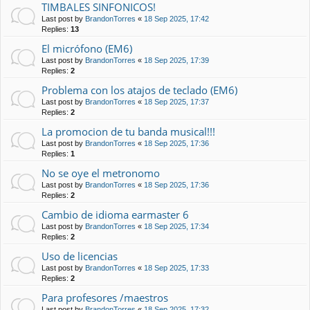
TIMBALES SINFONICOS!
Last post by
BrandonTorres
«
18 Sep 2025, 17:42
Replies:
13
El micrófono (EM6)
Last post by
BrandonTorres
«
18 Sep 2025, 17:39
Replies:
2
Problema con los atajos de teclado (EM6)
Last post by
BrandonTorres
«
18 Sep 2025, 17:37
Replies:
2
La promocion de tu banda musical!!!
Last post by
BrandonTorres
«
18 Sep 2025, 17:36
Replies:
1
No se oye el metronomo
Last post by
BrandonTorres
«
18 Sep 2025, 17:36
Replies:
2
Cambio de idioma earmaster 6
Last post by
BrandonTorres
«
18 Sep 2025, 17:34
Replies:
2
Uso de licencias
Last post by
BrandonTorres
«
18 Sep 2025, 17:33
Replies:
2
Para profesores /maestros
Last post by
BrandonTorres
«
18 Sep 2025, 17:32