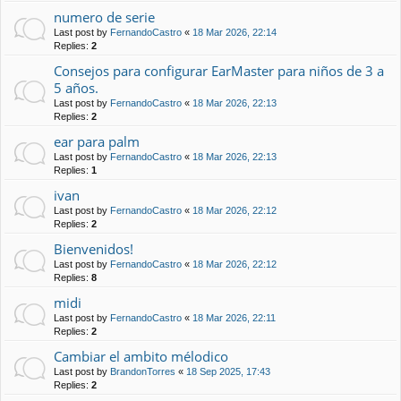
numero de serie
Last post by
FernandoCastro
«
18 Mar 2026, 22:14
Replies:
2
Consejos para configurar EarMaster para niños de 3 a
5 años.
Last post by
FernandoCastro
«
18 Mar 2026, 22:13
Replies:
2
ear para palm
Last post by
FernandoCastro
«
18 Mar 2026, 22:13
Replies:
1
ivan
Last post by
FernandoCastro
«
18 Mar 2026, 22:12
Replies:
2
Bienvenidos!
Last post by
FernandoCastro
«
18 Mar 2026, 22:12
Replies:
8
midi
Last post by
FernandoCastro
«
18 Mar 2026, 22:11
Replies:
2
Cambiar el ambito mélodico
Last post by
BrandonTorres
«
18 Sep 2025, 17:43
Replies:
2