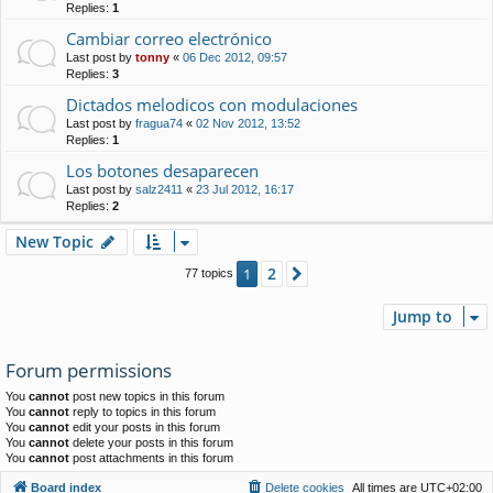
Replies:
1
Cambiar correo electrónico
Last post by
tonny
«
06 Dec 2012, 09:57
Replies:
3
Dictados melodicos con modulaciones
Last post by
fragua74
«
02 Nov 2012, 13:52
Replies:
1
Los botones desaparecen
Last post by
salz2411
«
23 Jul 2012, 16:17
Replies:
2
New Topic
2
1
Next
77 topics
Jump to
Forum permissions
You
cannot
post new topics in this forum
You
cannot
reply to topics in this forum
You
cannot
edit your posts in this forum
You
cannot
delete your posts in this forum
You
cannot
post attachments in this forum
Board index
Delete cookies
All times are
UTC+02:00