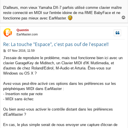
D'ailleurs, mon vieux Yamaha DX-7 parfois utilisé comme clavier maître
reste connecté en MIDI sur l'entrée idoine de ma RME BabyFace et ne
T
fonctionne pas mieux avec EarMaster.
o
p
Quentin
EarMaster.com
Re: La touche "Espace", c'est pas ouf de l'espace!!
P
07 Nov 2016, 11:59
o
J'essaie de reproduire le problème, mais tout fonctionne bien ici avec un
s
clavier GarageKey de Miditech, un Clavier MIDI d'IK Mutlimedia, et
t
d'autres de chez Roland/Edirol, M-Audio et Arturia. Êtes-vous sur
Windows ou OS X ?
Avez-vous peut-être activé ces options dans les préférences sur les
périphériques MIDI dans EarMaster :
- Insertion note par note
- MIDI sans échec
Ou bien avez-vous activer le contrôle distant dans les préférences
d'EarMaster ?
En cas, le plus simple serait de nous envoyer une capture d'écran de