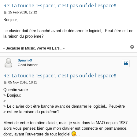
Re: La touche "Espace", c'est pas ouf de l'espace!!
P
15 Feb 2016, 12:12
o
Bonjour,
s
t
Le clavier doit être banché avant de démarrer le logiciel,. Peut-être est-ce
la raison du problème?
T
- Because in Music, We're All Ears... -
o
p
Spawn-X
Good listener
Re: La touche "Espace", c'est pas ouf de l'espace!!
P
05 Nov 2016, 18:11
o
Quentin wrote:
s
> Bonjour,
t
>
> Le clavier doit être banché avant de démarrer le logiciel,. Peut-être
> est-ce la raison du problème?
Merci de cette tentative d'aide, mais je suis dans la MAO depuis 1987
alors vous pensez bien que mon clavier est connecté en permanence,
donc, avant l'ouverture de tout logiciel
...