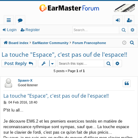
Searc
A
ui
or
og
eg
Login
Register
ck
u
in
ist
S
Board index
EarMaster Community
Forum Francophone
lin
m
er
e
La touche "Espace", c'est pas ouf de l'espace!!
a
ks
s
Search
Advance
Post Reply
r
c
5 posts • Page
1
of
1
h
Spawn-X
Good listener
La touche "Espace", c'est pas ouf de l'espace!!
P
04 Feb 2016, 18:40
o
P'tit lu all...
s
t
Je découvre EM6.2 et les premiers exercices testés en matière de
reconnaissance rythmique sont sympas, sauf que... La touche espace
sur le clavier de l'ordi, c'est pas ce qu'on fait de plus précis...
Du coup, je me suis mis en quête du moyen d'utiliser mon clavier-maître