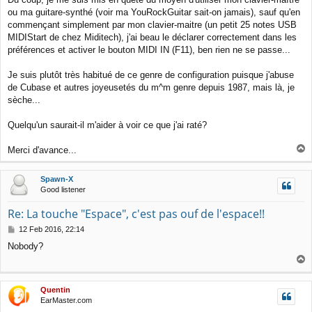
ou ma guitare-synthé (voir ma YouRockGuitar sait-on jamais), sauf qu'en
commençant simplement par mon clavier-maitre (un petit 25 notes USB
MIDIStart de chez Miditech), j'ai beau le déclarer correctement dans les
préférences et activer le bouton MIDI IN (F11), ben rien ne se passe...
Je suis plutôt très habitué de ce genre de configuration puisque j'abuse
de Cubase et autres joyeusetés du m^m genre depuis 1987, mais là, je
sèche...
Quelqu'un saurait-il m'aider à voir ce que j'ai raté?
T
Merci d'avance...
o
p
Spawn-X
Good listener
Re: La touche "Espace", c'est pas ouf de l'espace!!
P
12 Feb 2016, 22:14
o
Nobody?
s
T
t
o
p
Quentin
EarMaster.com