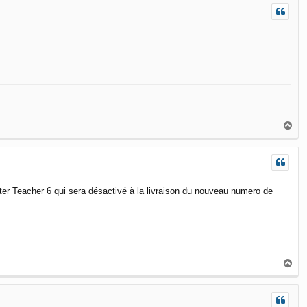
T
o
p
ster Teacher 6 qui sera désactivé à la livraison du nouveau numero de
T
o
p