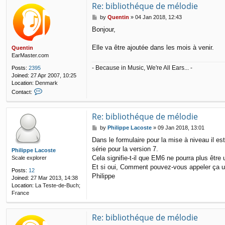
Re: bibliothéque de mélodie
P
by
Quentin
»
04 Jan 2018, 12:43
o
Bonjour,
s
t
Elle va être ajoutée dans les mois à venir.
Quentin
EarMaster.com
- Because in Music, We're All Ears... -
Posts:
2395
Joined:
27 Apr 2007, 10:25
Location:
Denmark
C
Contact:
o
n
t
Re: bibliothéque de mélodie
a
P
by
Philippe Lacoste
»
09 Jan 2018, 13:01
c
o
t
Dans le formulaire pour la mise à niveau il e
s
Q
série pour la version 7.
t
Philippe Lacoste
u
Cela signifie-t-il que EM6 ne pourra plus être u
Scale explorer
e
n
Et si oui, Comment pouvez-vous appeler ça un
Posts:
12
t
Philippe
Joined:
27 Mar 2013, 14:38
i
Location:
La Teste-de-Buch;
n
France
Re: bibliothéque de mélodie