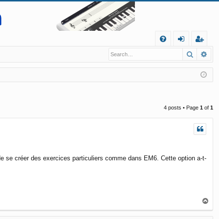
Q
Search
Ad
FA
og
eg
Q
in
ist
er
4 posts • Page
1
of
1
de se créer des exercices particuliers comme dans EM6. Cette option a-t-
T
o
p