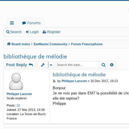
Forums
ui
Search
Login
Register
ck
Board index
EarMaster Community
Forum Francophone
lin
bibliothéque de mélodie
ks
Search
Advanc
Post Reply
bibliothéque de mélodie
P
by
Philippe Lacoste
»
16 Dec 2017, 19:13
o
Bonjour,
s
Je ne vois pas dans EM7 la possibilité de ch
t
Philippe Lacoste
elle été reprise?
Scale explorer
Philippe
Posts:
12
Joined:
27 Mar 2013, 14:38
Location:
La Teste-de-Buch;
France