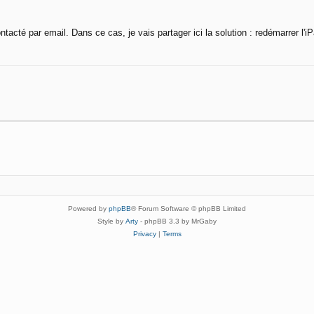
tacté par email. Dans ce cas, je vais partager ici la solution : redémarrer l'iP
Powered by
phpBB
® Forum Software © phpBB Limited
Style by
Arty
- phpBB 3.3 by MrGaby
Privacy
|
Terms