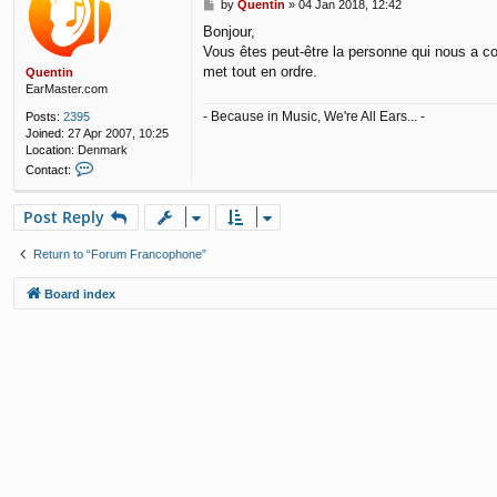
P
by
Quentin
»
04 Jan 2018, 12:42
o
Bonjour,
s
Vous êtes peut-être la personne qui nous a con
t
met tout en ordre.
Quentin
EarMaster.com
- Because in Music, We're All Ears... -
Posts:
2395
Joined:
27 Apr 2007, 10:25
Location:
Denmark
C
Contact:
o
n
Post Reply
t
a
c
Return to “Forum Francophone”
t
Q
Board index
u
e
n
t
i
n