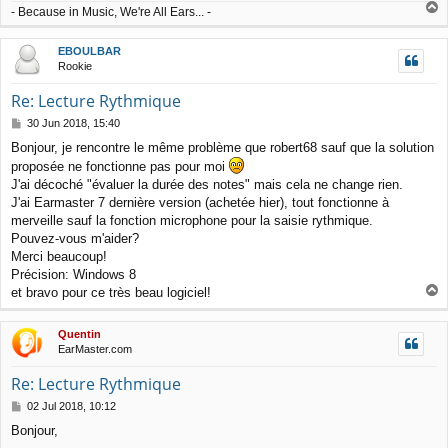
T
- Because in Music, We're All Ears... -
o
p
EBOULBAR
Rookie
Re: Lecture Rythmique
P
30 Jun 2018, 15:40
o
Bonjour, je rencontre le même problème que robert68 sauf que la solution
s
proposée ne fonctionne pas pour moi
t
J'ai décoché "évaluer la durée des notes" mais cela ne change rien.
J'ai Earmaster 7 dernière version (achetée hier), tout fonctionne à
merveille sauf la fonction microphone pour la saisie rythmique.
Pouvez-vous m'aider?
Merci beaucoup!
Précision: Windows 8
T
et bravo pour ce très beau logiciel!
o
p
Quentin
EarMaster.com
Re: Lecture Rythmique
P
02 Jul 2018, 10:12
o
Bonjour,
s