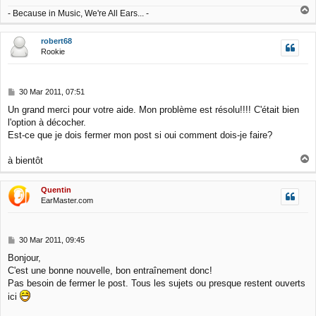
T
- Because in Music, We're All Ears... -
o
p
robert68
Rookie
P
30 Mar 2011, 07:51
o
Un grand merci pour votre aide. Mon problème est résolu!!!! C'était bien
s
l'option à décocher.
t
Est-ce que je dois fermer mon post si oui comment dois-je faire?
T
à bientôt
o
p
Quentin
EarMaster.com
P
30 Mar 2011, 09:45
o
Bonjour,
s
C'est une bonne nouvelle, bon entraînement donc!
t
Pas besoin de fermer le post. Tous les sujets ou presque restent ouverts
ici