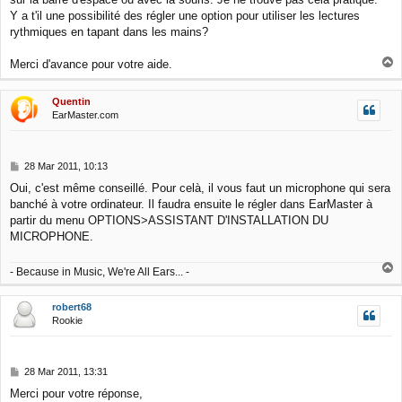
Y a t'il une possibilité des régler une option pour utiliser les lectures
rythmiques en tapant dans les mains?
T
Merci d'avance pour votre aide.
o
p
Quentin
EarMaster.com
P
28 Mar 2011, 10:13
o
Oui, c'est même conseillé. Pour celà, il vous faut un microphone qui sera
s
banché à votre ordinateur. Il faudra ensuite le régler dans EarMaster à
t
partir du menu OPTIONS>ASSISTANT D'INSTALLATION DU
MICROPHONE.
T
- Because in Music, We're All Ears... -
o
p
robert68
Rookie
P
28 Mar 2011, 13:31
o
Merci pour votre réponse,
s