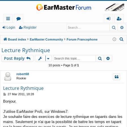
Searc
A
ui
or
og
eg
Login
Register
ck
u
in
ist
S
Board index
EarMaster Community
Forum Francophone
lin
m
er
e
Lecture Rythmique
a
ks
s
Search
Advance
Post Reply
r
c
10 posts • Page
1
of
1
h
robert68
Rookie
Lecture Rythmique
P
27 Mar 2011, 18:28
o
Bonjour,
s
t
J'utilise EarMaster Pro5, sur Windows7:
Je souhaite faire des exercices de lecture rythmique en tapants dans les
mains. Seulement je n'ai que la possibilité de battre les temps en tapant
sur la barre d'espace ou avec la souris. Je ne trouve pas cela pratique.