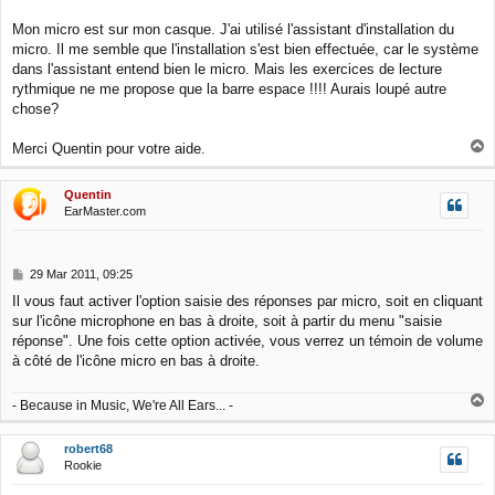
t
Mon micro est sur mon casque. J'ai utilisé l'assistant d'installation du
micro. Il me semble que l'installation s'est bien effectuée, car le système
dans l'assistant entend bien le micro. Mais les exercices de lecture
rythmique ne me propose que la barre espace !!!! Aurais loupé autre
chose?
T
Merci Quentin pour votre aide.
o
p
Quentin
EarMaster.com
P
29 Mar 2011, 09:25
o
Il vous faut activer l'option saisie des réponses par micro, soit en cliquant
s
sur l'icône microphone en bas à droite, soit à partir du menu "saisie
t
réponse". Une fois cette option activée, vous verrez un témoin de volume
à côté de l'icône micro en bas à droite.
T
- Because in Music, We're All Ears... -
o
p
robert68
Rookie