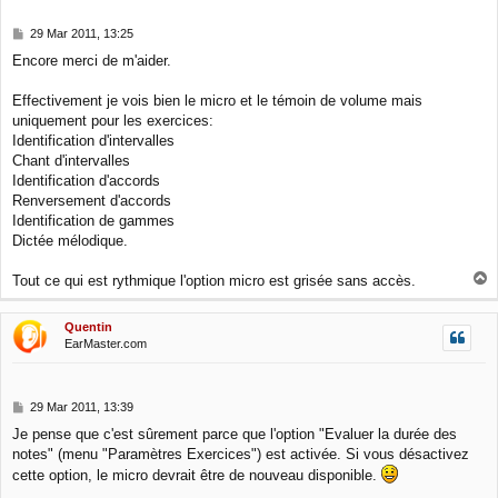
P
29 Mar 2011, 13:25
o
Encore merci de m'aider.
s
t
Effectivement je vois bien le micro et le témoin de volume mais
uniquement pour les exercices:
Identification d'intervalles
Chant d'intervalles
Identification d'accords
Renversement d'accords
Identification de gammes
Dictée mélodique.
T
Tout ce qui est rythmique l'option micro est grisée sans accès.
o
p
Quentin
EarMaster.com
P
29 Mar 2011, 13:39
o
Je pense que c'est sûrement parce que l'option "Evaluer la durée des
s
notes" (menu "Paramètres Exercices") est activée. Si vous désactivez
t
cette option, le micro devrait être de nouveau disponible.