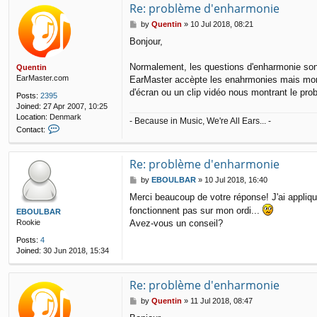
Re: problème d'enharmonie
P
by
Quentin
»
10 Jul 2018, 08:21
o
Bonjour,
s
t
Normalement, les questions d'enharmonie sont g
Quentin
EarMaster.com
EarMaster accèpte les enahrmonies mais mont
d'écran ou un clip vidéo nous montrant le pr
Posts:
2395
Joined:
27 Apr 2007, 10:25
Location:
Denmark
- Because in Music, We're All Ears... -
C
Contact:
o
n
t
Re: problème d'enharmonie
a
P
by
EBOULBAR
»
10 Jul 2018, 16:40
c
o
t
Merci beaucoup de votre réponse! J'ai appliqué
s
Q
fonctionnent pas sur mon ordi...
t
EBOULBAR
u
Rookie
e
Avez-vous un conseil?
n
Posts:
4
t
Joined:
30 Jun 2018, 15:34
i
n
Re: problème d'enharmonie
P
by
Quentin
»
11 Jul 2018, 08:47
o