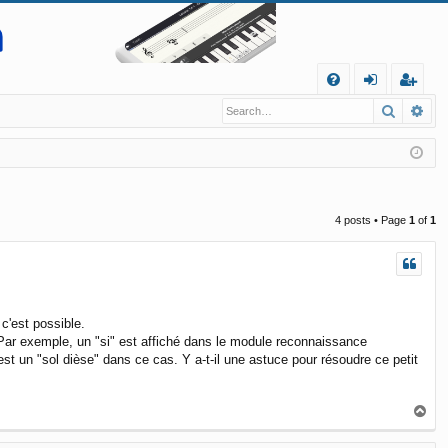
Q
Search
Ad
FA
og
eg
Q
in
ist
er
4 posts • Page
1
of
1
 c'est possible.
. Par exemple, un "si" est affiché dans le module reconnaissance
est un "sol dièse" dans ce cas. Y a-t-il une astuce pour résoudre ce petit
T
o
p