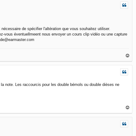
écessaire de spécifier l'altération que vous souhaitez utiliser.
ez-vous éventuellmeent nous envoyer un cours clip vidéo ou une capture
 aide@earmaster.com
T
o
p
er la note. Les raccourcis pour les double bémols ou double dièses ne
T
o
p