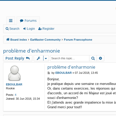
Forums
ui
Search
Login
Register
ck
Board index
EarMaster Community
Forum Francophone
lin
problème d'enharmonie
ks
Search
Advanc
Post Reply
problème d'enharmonie
P
by
EBOULBAR
»
07 Jul 2018, 13:45
o
Bonjour,
s
je pratique depuis une semaine ce merveilleux l
t
EBOULBAR
Or, dans certains exercices, les réponses qui
Rookie
d'accords, un accord de mi Majeur est joué et 
Posts:
4
souci d'enharmonie?
Joined:
30 Jun 2018, 15:34
Et j'attends avec grande impatience la mise à 
Grand merci pour tout!!