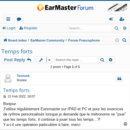
Searc
A
ui
or
og
eg
Login
Register
ck
u
in
ist
S
Board index
EarMaster Community
Forum Francophone
lin
m
er
e
Temps forts
a
ks
s
Search
Advance
Post Reply
r
c
2 posts • Page
1
of
1
h
Tontonk
Rookie
Temps forts
P
21 Feb 2022, 18:07
o
Bonjour
s
J'utilise régulièrement Earsmaster sur IPAD et PC et pour les exercices
t
de rythme personnalisés lorsque je demande que le métronome ne "joue"
que les temps forts, il continue à jouer tous les temps...?!
T
Y-a-t-il une opération particulière à faire, merci
o