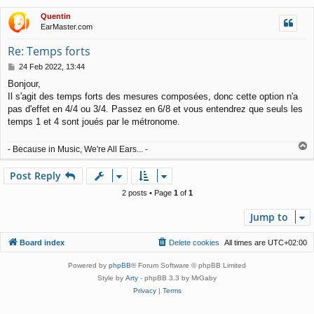
p
Quentin
EarMaster.com
Re: Temps forts
P
24 Feb 2022, 13:44
o
Bonjour,
s
Il s'agit des temps forts des mesures composées, donc cette option n'a
t
pas d'effet en 4/4 ou 3/4. Passez en 6/8 et vous entendrez que seuls les
temps 1 et 4 sont joués par le métronome.
T
- Because in Music, We're All Ears... -
o
p
Post Reply
2 posts • Page
1
of
1
Jump to
Board index
Delete cookies
All times are
UTC+02:00
Powered by
phpBB
® Forum Software © phpBB Limited
Style by
Arty
- phpBB 3.3 by MrGaby
Privacy
|
Terms