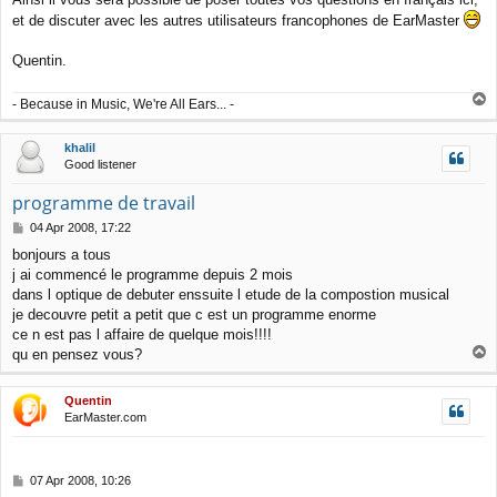
et de discuter avec les autres utilisateurs francophones de EarMaster
Quentin.
T
- Because in Music, We're All Ears... -
o
p
khalil
Good listener
programme de travail
P
04 Apr 2008, 17:22
o
bonjours a tous
s
j ai commencé le programme depuis 2 mois
t
dans l optique de debuter enssuite l etude de la compostion musical
je decouvre petit a petit que c est un programme enorme
ce n est pas l affaire de quelque mois!!!!
T
qu en pensez vous?
o
p
Quentin
EarMaster.com
P
07 Apr 2008, 10:26
o