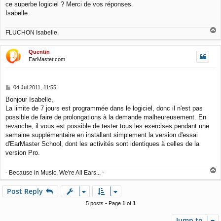
ce superbe logiciel ? Merci de vos réponses.
Isabelle.
T
FLUCHON Isabelle.
o
p
Quentin
EarMaster.com
P
04 Jul 2011, 11:55
o
Bonjour Isabelle,
s
La limite de 7 jours est programmée dans le logiciel, donc il n'est pas
t
possible de faire de prolongations à la demande malheureusement. En
revanche, il vous est possible de tester tous les exercises pendant une
semaine supplémentaire en installant simplement la version d'essai
d'EarMaster School, dont les activités sont identiques à celles de la
version Pro.
T
- Because in Music, We're All Ears... -
o
p
Post Reply
5 posts • Page
1
of
1
Jump to