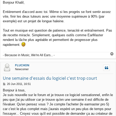
Bonjour Khalil,
s
t
Entièrement d'accord avec toi. Même si les progrès se font sentir assez
vite, finir les deux tuteurs avec une moyenne supérieure à 90% (par
exemple) est un projet de longue haleine.
Tout en musique est question de patience, tenacité et entraînement. Pas
de recette miracle. Simplement, quelques outils comme EarMaster
rendent la tâche plus agréable et permettent de progresser plus
rapidement.
T
- Because in Music, We're All Ears... -
o
p
FLUCHON
Newcomer
Une semaine d'essais du logiciel c'est trop court
P
20 Jun 2011, 16:51
o
Bonjour à tous,
s
Je suis nouvelle sur le forum et je trouve ce logiciel sensationnel, enfin le
t
peu que j'ai pu utiliser car je trouve qu'en une semaine il est difficile de
l'évaluer. Qu'en pensez vous ? Je compte l'acheter (le earmaster pro 5)
car c'est le plus complet mais j'aurais espéré un peu plus de temps pour
l'essayer... Croyez vous qu'il est possible de demander ça au créateur de