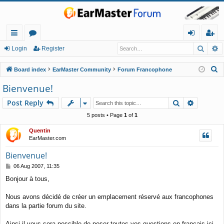
Searc
A
ui
or
og
eg
Login
Register
ck
u
in
ist
S
Board index
EarMaster Community
Forum Francophone
lin
m
er
e
Bienvenue!
a
ks
s
Search
Advance
Post Reply
r
c
5 posts • Page
1
of
1
h
Quentin
EarMaster.com
Bienvenue!
P
06 Aug 2007, 11:35
o
Bonjour à tous,
s
t
Nous avons décidé de créer un emplacement réservé aux francophones
dans la partie forum du site.
Ainsi il vous sera possible de poser toutes vos questions en français ici,