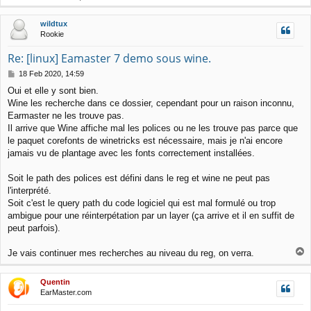
o
p
wildtux
Rookie
Re: [linux] Eamaster 7 demo sous wine.
P
18 Feb 2020, 14:59
o
Oui et elle y sont bien.
s
Wine les recherche dans ce dossier, cependant pour un raison inconnu,
t
Earmaster ne les trouve pas.
Il arrive que Wine affiche mal les polices ou ne les trouve pas parce que
le paquet corefonts de winetricks est nécessaire, mais je n'ai encore
jamais vu de plantage avec les fonts correctement installées.
Soit le path des polices est défini dans le reg et wine ne peut pas
l'interprété.
Soit c'est le query path du code logiciel qui est mal formulé ou trop
ambigue pour une réinterpétation par un layer (ça arrive et il en suffit de
peut parfois).
T
Je vais continuer mes recherches au niveau du reg, on verra.
o
p
Quentin
EarMaster.com