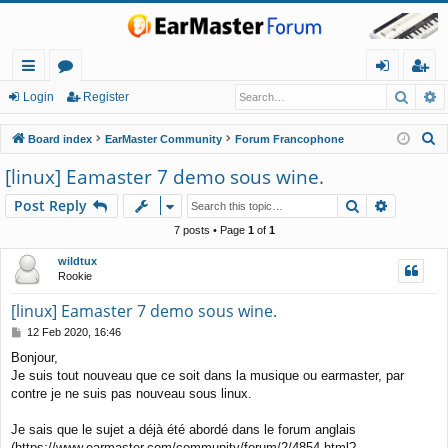
Searc
A
ui
or
og
eg
Login
Register
ck
u
in
ist
S
Board index
EarMaster Community
Forum Francophone
lin
m
er
e
[linux] Eamaster 7 demo sous wine.
a
ks
s
Search
Advance
Post Reply
r
c
7 posts • Page
1
of
1
h
wildtux
Rookie
[linux] Eamaster 7 demo sous wine.
P
12 Feb 2020, 16:46
o
Bonjour,
s
Je suis tout nouveau que ce soit dans la musique ou earmaster, par
t
contre je ne suis pas nouveau sous linux.
Je sais que le sujet a déjà été abordé dans le forum anglais
(https://www.earmaster.com/community/forum/2/4854.html?