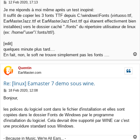
P
12 Feb 2020, 17:13
o
Je me réponds à moi même après un test inopiné:
s
Il suffit de copier les 3 fonts TTF depuis C:\windows\Fonts (virtuoso.ttf,
t
EarMasterJazz.ttf et EarMasterJazzText.ttf qui étanent effectivment bien
installées) vers le dossier caché "./fonts" du répertoire utilisateur de linux
(ex: /home/"user"/.fonts/ttf/).
[edit]
quelques minute plus tard....
T
En fait, non, le soft ne trouve simplement pas les fonts ....
o
p
Quentin
EarMaster.com
Re: [linux] Eamaster 7 demo sous wine.
P
18 Feb 2020, 12:08
o
Bonjour,
s
t
les polices du logiciel sont dans le fichier d'installation et elles sont
copiées dans le dossier Fonts de Windows par le programme
d'installation du logiciel. Cela devrait être supporté par WINE car c'est
une procédure standard sous Windows.
T
- Because in Music, We're All Ears... -