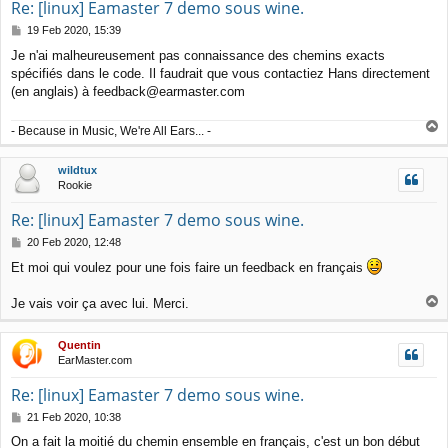
Re: [linux] Eamaster 7 demo sous wine.
P
19 Feb 2020, 15:39
o
Je n'ai malheureusement pas connaissance des chemins exacts
s
spécifiés dans le code. Il faudrait que vous contactiez Hans directement
t
(en anglais) à feedback@earmaster.com
T
- Because in Music, We're All Ears... -
o
p
wildtux
Rookie
Re: [linux] Eamaster 7 demo sous wine.
P
20 Feb 2020, 12:48
o
Et moi qui voulez pour une fois faire un feedback en français
s
t
T
Je vais voir ça avec lui. Merci.
o
p
Quentin
EarMaster.com
Re: [linux] Eamaster 7 demo sous wine.
P
21 Feb 2020, 10:38
o
On a fait la moitié du chemin ensemble en français, c'est un bon début
s