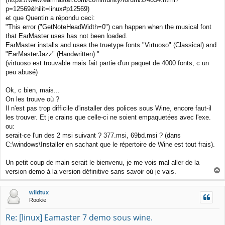
p=12569&hilit=linux#p12569)
et que Quentin a répondu ceci:
"This error ("GetNoteHeadWidth=0") can happen when the musical font
that EarMaster uses has not been loaded.
EarMaster installs and uses the truetype fonts "Virtuoso" (Classical) and
"EarMasterJazz" (Handwritten)."
(virtuoso est trouvable mais fait partie d'un paquet de 4000 fonts, c un
peu abusé)
Ok, c bien, mais...
On les trouve où ?
Il n'est pas trop difficile d'installer des polices sous Wine, encore faut-il
les trouver. Et je crains que celle-ci ne soient empaquetées avec l'exe.
ou:
serait-ce l'un des 2 msi suivant ? 377.msi, 69bd.msi ? (dans
C:\windows\Installer en sachant que le répertoire de Wine est tout frais).
Un petit coup de main serait le bienvenu, je me vois mal aller de la
T
version demo à la version définitive sans savoir où je vais.
o
p
wildtux
Rookie
Re: [linux] Eamaster 7 demo sous wine.