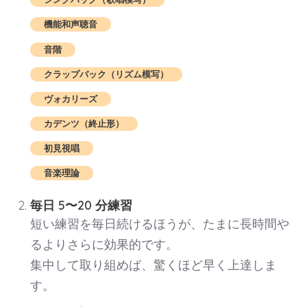
機能和声聴音
音階
クラップバック（リズム模写）
ヴォカリーズ
カデンツ（終止形）
初見視唱
音楽理論
毎日 5〜20 分練習
短い練習を毎日続けるほうが、たまに長時間や
るよりさらに効果的です。
集中して取り組めば、驚くほど早く上達しま
す。