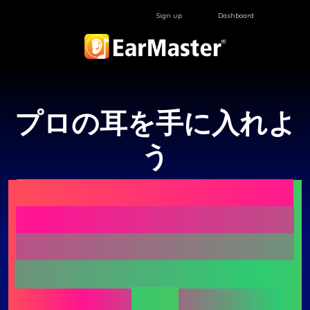
Sign up
Dashboard
プロの耳を手に入れよ
う
EarMasterは、あらゆるレ
ベルの方に向けた、聴音・
初見歌唱・リズムトレーニ
ングのための特別なアプリ
です