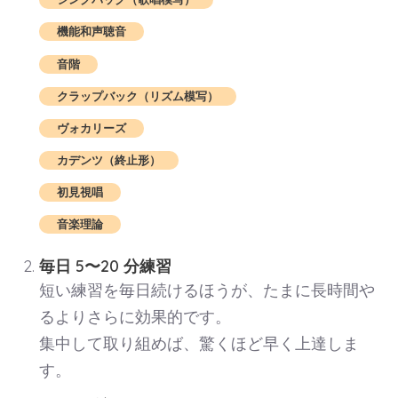
機能和声聴音
音階
クラップバック（リズム模写）
ヴォカリーズ
カデンツ（終止形）
初見視唱
音楽理論
毎日 5〜20 分練習
短い練習を毎日続けるほうが、たまに長時間や
るよりさらに効果的です。
集中して取り組めば、驚くほど早く上達しま
す。