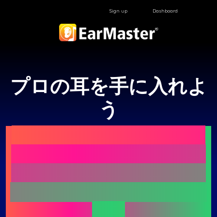
Sign up
Dashboard
プロの耳を手に入れよ
う
EarMasterは、あらゆるレ
ベルの方に向けた、聴音・
初見歌唱・リズムトレーニ
ングのための特別なアプリ
です