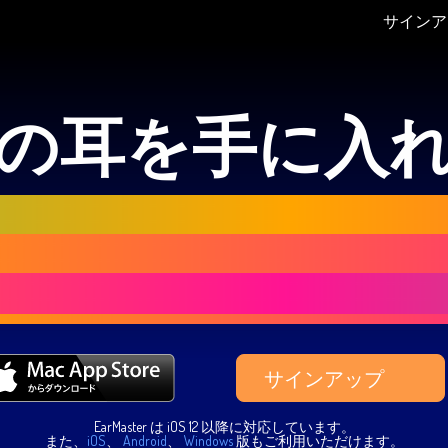
サインア
の耳を手に入
rMasterは、あらゆるレベル
けた、聴音・初見歌唱・リズム
ニングのための特別なアプリ
サインアップ
EarMaster は iOS 12 以降に対応しています。
また、
iOS
、
Android
、
Windows
版もご利用いただけます。