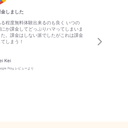
リズム視唱 & メロディ視唱、最高です
払った価値
🙏🏻💕
私は初心者
けれど、ス
これ、本当にすごいリズム＆視唱アプリ。
には全然触
めちゃくちゃ役に立ちます。 合唱の先生
この素晴ら
は、ぜひ必修にしてほしいレベル。
ています。
います。1
ます！
Jenny Wenny
App Store レビューより
Yarely Val
Google Play