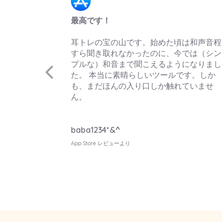
強くおすすめします
何年もの間、EarMaster は音楽指導とト
頃は和声音程
ーニングにおいて最高のプログラムの一
今では（シン
でした。 このモバイル版は PC 版とほぼ
うになりまし
じ内容で、とてもおすすめできます。
です。しか
れていませ
Rodrigo Bernal Ramírez
Google Play レビューより