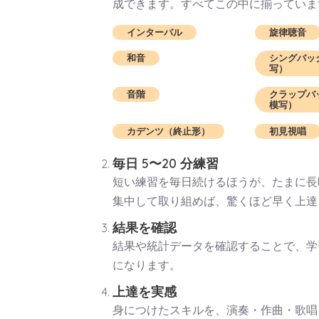
成できます。すべてこの中に揃っていま
インターバル
旋律聴音
和音
シングバッ
写）
音階
クラップバ
模写）
カデンツ（終止形）
初見視唱
毎日 5〜20 分練習
短い練習を毎日続けるほうが、たまに長
集中して取り組めば、驚くほど早く上達
結果を確認
結果や統計データを確認することで、学
になります。
上達を実感
身につけたスキルを、演奏・作曲・歌唱