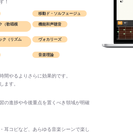
す！
移動ド・ソルフェージュ
ク（歌唱模
機能和声聴音
ック（リズム
ヴォカリーズ
音楽理論
時間やるよりさらに効果的です。
します。
習の進捗や今後重点を置くべき領域が明確
・耳コピなど、あらゆる音楽シーンで楽し