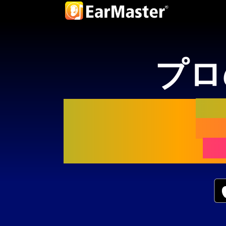
プロ
Ea
向
ー