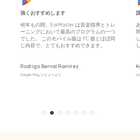
課金しました
レ
ある程度無料体験出来るのも良く いつの
つ
間にか課金してどっぷりハマってしまいま
同
した。課金はしない派でしたがこれは課金
してしまう！
Kei Kei
Google Play レビューより
1
2
3
4
5
6
7