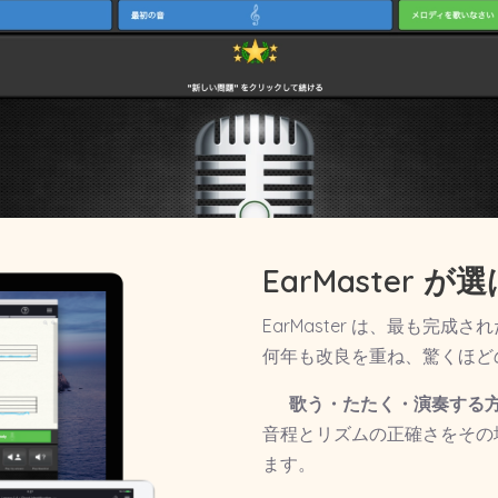
EarMaster 
EarMaster は、最も完
何年も改良を重ね、驚くほど
歌う・たたく・演奏する
音程とリズムの正確さをその
ます。